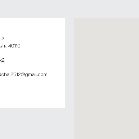
 2
ก่น 40110
k2
rdchai2512@gmail.com