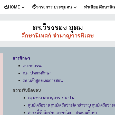
🎪HOME
📫วาระการ ประชุมศน
ทำเนียบ ศึกษานิเ
ip to main content
Skip to navigat
ดร.วิรงรอง อุดม
ศึกษานิเทศก์ ชำนาญการพิเศษ
การศึกษา
คบ.คหกรรม
ค.ม. ประถมศึกษา
คด.หลักสูตรและการสอน
ความรับผิดชอบ
กลุ่มงาน เลขานุการ ก.ต.ป.น.
ศูนย์เครือข่าย ศูนย์เครือข่ายโคกสำราญ ศูนย์เครือข
สาระที่รับผิดชอบ ภาษาไทย ประถมศึกษา