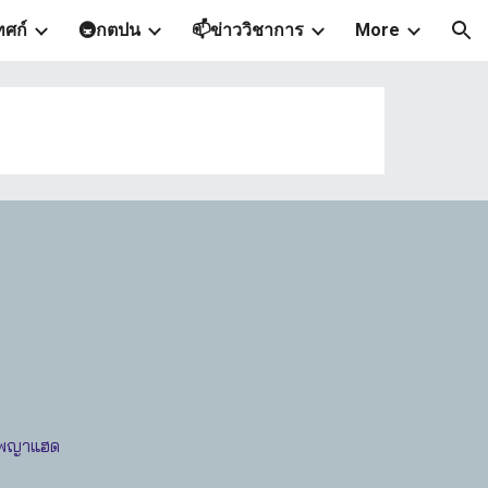
ทศก์
🚇กตปน
📫ข่าววิชาการ
More
ion
่ายพญาแฮด